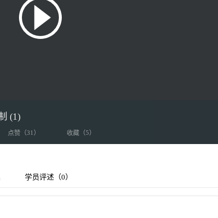
(1)
点赞（
31
）
收藏（
5
）
集
学员评述（0）