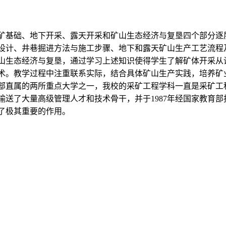
矿基础、地下开采、露天开采和矿山生态经济与复垦四个部分逐
设计、井巷掘进方法与施工步骤、地下和露天矿山生产工艺流程
山生态经济与复垦，通过学习上述知识使得学生了解矿体开采从
术。教学过程中注重联系实际，结合具体矿山生产实践，培养矿
部直属的两所重点大学之一，我校的采矿工程学科一直是采矿工
送了大量高级管理人才和技术骨干，并于1987年经国家教育部
了极其重要的作用。