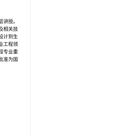
00:08:20
未观看
无底柱分段崩落法 (3)
录播
层讲授。
00:18:46
未观看
及相关技
无底柱分段崩落法 (4)
录播
设计到生
业工程领
00:06:19
未观看
程专业重
无底柱分段崩落法地压特征
录播
批准为国
及评价 (1)
00:13:38
未观看
无底柱分段崩落法地压特征
录播
及评价 (2)
00:10:22
未观看
无底柱分段崩落法地压特征
录播
及评价 (3)
00:05:27
未观看
阶段崩落法 (1)
录播