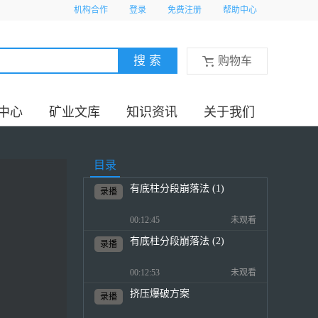
机构合作
登录
免费注册
帮助中心
购物车
中心
矿业文库
知识资讯
关于我们
目录
有底柱分段崩落法 (1)
录播
00:12:45
未观看
有底柱分段崩落法 (2)
录播
00:12:53
未观看
挤压爆破方案
录播