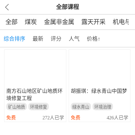
全部课程
全部
煤炭
金属非金属
露天开采
机电与
综合排序
最新
评分
人气
价格↑
南方石山地区矿山地质环
胡振琪：绿水青山中国梦
境修复工程
矿山地质
环境修复
绿水青山
环境治理
环境保护
变废为宝
免费
272人已学
免费
426人已学