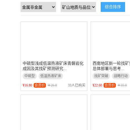
综合排序
中硫型浅成低温热液矿床青磐岩化
西南地区新一轮找矿
成因及其找矿预测研究...
总体部署与思考...
中硫型
低温热液矿床
找矿突破
战略行动
找矿预测研究
总体部署与思考
¥16.80
会员价
￥26.8
¥22.60
会员价
￥35.8
33人已购买