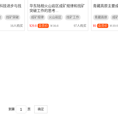
科技进步与找
华东陆相火山岩区成矿规律和找矿
青藏高原主要
突破工作的思考...
查
找矿突破
成矿规律
火山岩区
找矿工作
青藏高原
成
¥29.8
会员价
￥36.8
¥0
会员价
￥39.9
16人购买
97人购买
到第
页
确定