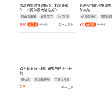
伟晶岩重熔导致Be-Nb-Ta富集成
砂岩型铀矿地质调查
矿：以阿尔泰大喀拉苏矿...
矿突破...
伟晶岩重熔
富集成矿
Be-Nb-Ta
砂岩型铀矿
地质调
¥9.90
会员价
￥16.8
¥35
会员价
￥46.8
22人已购买
磷石膏资源化利用研究与产业化开
发
磷石膏
资源化利用
产业化开发
免费
40人已学