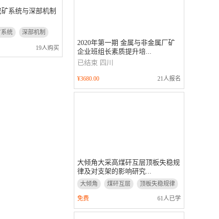
成矿系统与深部机制
矿系统
深部机制
2020年第一期 金属与非金属厂矿
19人购买
企业班组长素质提升培...
已结束
四川
¥3680.00
21人报名
大倾角大采高煤矸互层顶板失稳规
律及对支架的影响研究...
大倾角
煤矸互层
顶板失稳规律
支架的影响研究
免费
61人已学