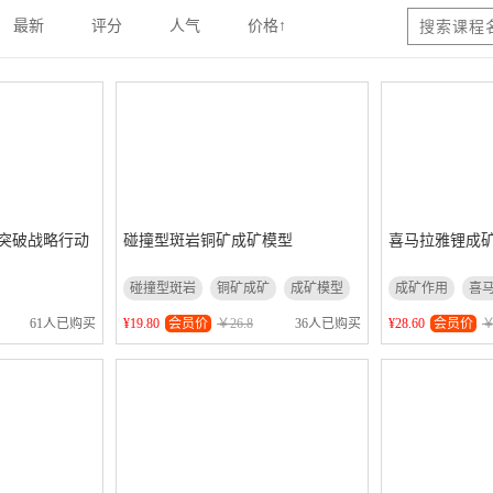
最新
评分
人气
价格↑
突破战略行动
碰撞型斑岩铜矿成矿模型
喜马拉雅锂成
碰撞型斑岩
铜矿成矿
成矿模型
成矿作用
喜
¥19.80
会员价
￥26.8
¥28.60
会员价
￥
61人已购买
36人已购买