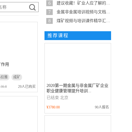
6
建议收藏！矿业人应了解的19种泵...
7
金属非金属培训视频与文档精华整...
8
煤矿视频与培训课件精华汇总-建...
推荐课程
矿作用
马拉雅
成矿
2020第一期金属与非金属厂矿企业
36.8
29人已购买
职业健康管理提升培训...
已结束
北京
¥3780.00
90人报名