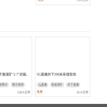
免费
35人已学
属煤矿“2.7”迟报、
5G直播井下500米采煤现场
故警示
警示案例
5g直播
智能煤矿
井下直播
采煤现场
免费
128人已学
81人已学