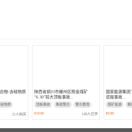
合物-含硅物质
陕西省铜川市耀州区照金煤矿
国家能源集团下
“6·30”较大顶板事故...
谎报事故...
含硅物质
顶板事故
事故警示
警示教育
煤矿能源
事
¥19.90
¥9.90
140人已学
21人购买