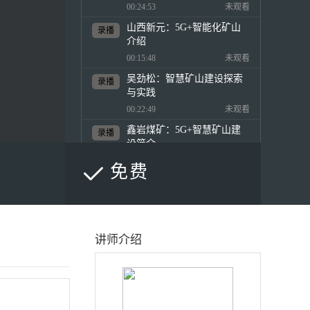
00:24:53
未观看
山西新元：5G+智能化矿山
录播
介绍
00:15:48
未观看
吴劲松：智慧矿山建设探索
录播
与实践
00:22:49
未观看
鑫岩煤矿：5G+智慧矿山建
录播
设简介
00:45:07
未观看
免费
张兴：聚焦创新驱动建设智
录播
能化矿山
00:47:13
未观看
神华：智能矿山新基建
录播
讲师介绍
00:11:46
未观看
上海山源：煤矿5G泛应用共
录播
促煤矿智能化