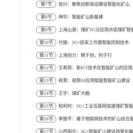
第7节
张兴：聚焦创新驱动建设智能化矿山
第8节
神华：智能矿山新基建
第9节
上海山源：煤矿5G泛应用共促煤矿智
第10节
付振：5G+综采工作面智能控制技术
第11节
上海创力：精于创，利于行
第12节
王希政：新ICT技术在智能矿山的应
第13节
祝青：视频AI应用赋能智能矿山建设
第14节
王宇：煤矿大脑
第15节
和利时：5G+工业互联网加速煤矿智
第16节
李振平：基于物联网技术的矿山综合
第17节
山西阳光：5G+智能矿山建设场景化