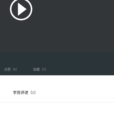
点赞（
0
）
收藏（
3
）
集
学员评述（1）