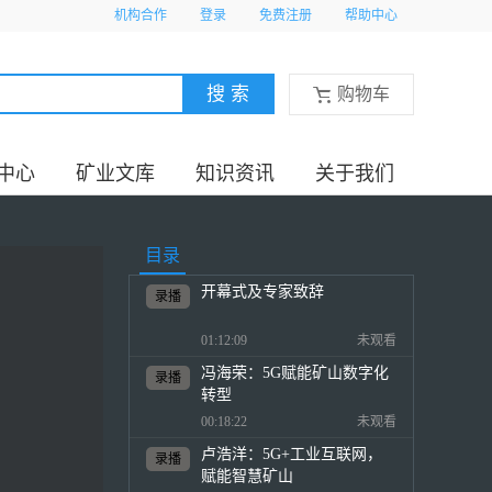
机构合作
登录
免费注册
帮助中心
购物车
中心
矿业文库
知识资讯
关于我们
目录
开幕式及专家致辞
录播
01:12:09
未观看
冯海荣：5G赋能矿山数字化
录播
转型
00:18:22
未观看
卢浩洋：5G+工业互联网，
录播
赋能智慧矿山