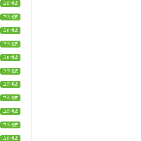
00:16:05
未观看
立即播放
李振平：基于物联网技术的
录播
矿山综合管控及大数据平台
立即播放
应用探索
00:15:53
未观看
立即播放
山西阳光：5G+智能矿山建
录播
设场景化解决方案
立即播放
00:15:29
未观看
娄玉强：5G矿用全栈无人驾
立即播放
录播
驶技术及智能运营平台
00:15:26
未观看
立即播放
立即播放
立即播放
立即播放
立即播放
立即播放