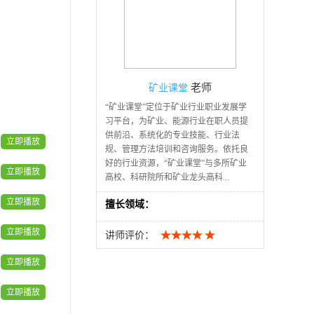
00:20:13
未观看
付振：5G+综采工作面智能
录播
控制技术
00:30:00
未观看
上海创力：精于创，利于行
录播
老师
矿业课堂
“矿业课堂”定位于矿业行业职业发展学
00:15:09
未观看
习平台，为矿业、能源行业在职人员提
王希政：新ICT技术在智能矿
录播
供前沿、系统化的专业技能、行业法
立即播放
山的应用思考与实践
规、管理方法培训和咨询服务。依托良
00:14:09
未观看
好的行业资源，“矿业课堂”与多所矿业
立即播放
高校、科研院所和矿业龙头高科...
祝青：视频AI应用赋能智能
录播
矿山建设
立即播放
擅长领域：
00:15:48
未观看
立即播放
王宇：煤矿大脑
讲师评价：
录播
立即播放
00:14:57
未观看
和利时：5G+工业互联网加
录播
立即播放
速煤矿智能化转型