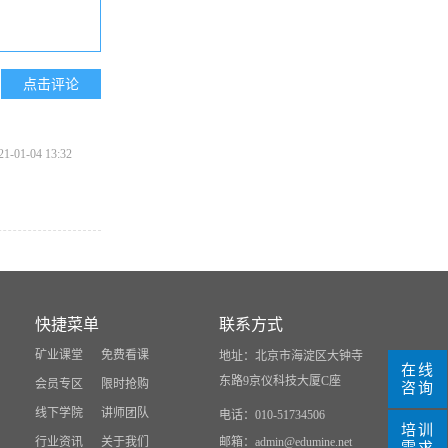
21-01-04 13:32
快捷菜单
联系方式
矿业课堂
免费看课
地址：北京市海淀区大钟寺
在线
东路9京仪科技大厦C座
会员专区
限时抢购
咨询
线下学院
讲师团队
电话：010-51734506
培训
行业资讯
关于我们
邮箱：admin@edumine.net