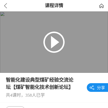
课程详情
智能化建设典型煤矿经验交流论
坛【煤矿智能化技术创新论坛】
分享
共
4
课时，358人已学