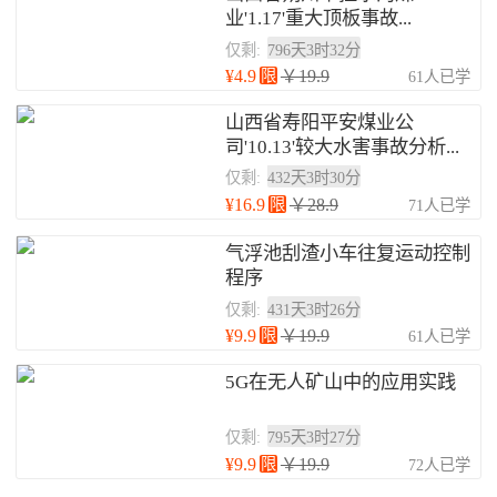
业'1.17'重大顶板事故...
仅剩:
796天3时32分
¥4.9
限
￥19.9
61人已学
山西省寿阳平安煤业公
司'10.13'较大水害事故分析...
仅剩:
432天3时30分
¥16.9
限
￥28.9
71人已学
气浮池刮渣小车往复运动控制
程序
仅剩:
431天3时26分
¥9.9
限
￥19.9
61人已学
5G在无人矿山中的应用实践
仅剩:
795天3时27分
¥9.9
限
￥19.9
72人已学