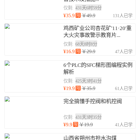
仅剩:
431天6时59分
¥35.9
限
￥49.9
131人已学
鸡西矿业公司杏花矿'11·20'重
大火灾事故警示教育片...
仅剩:
68天8时8分
¥16.9
限
￥29.9
47人已学
6个PLC的SFC梯形图编程实例
解析
仅剩:
425天3时41分
¥19.9
限
￥35.9
61人已学
完全搞懂手控阀和机控阀
仅剩:
431天3时35分
¥9.9
限
￥19.9
41人已学
山西省朔州市担水沟煤