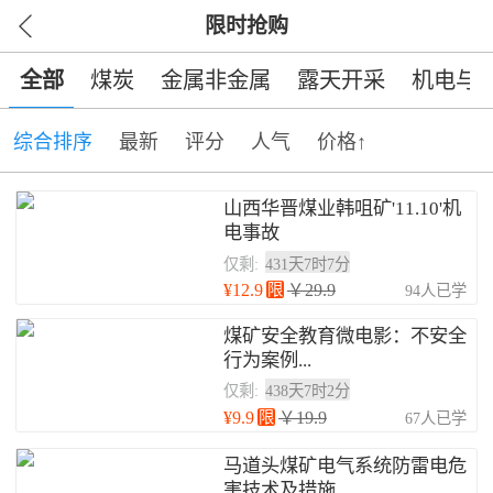
限时抢购
全部
煤炭
金属非金属
露天开采
机电与
综合排序
最新
评分
人气
价格↑
山西华晋煤业韩咀矿'11.10'机
电事故
仅剩:
431天7时7分
¥12.9
限
￥29.9
94人已学
煤矿安全教育微电影：不安全
行为案例...
仅剩:
438天7时2分
¥9.9
限
￥19.9
67人已学
马道头煤矿电气系统防雷电危
害技术及措施...