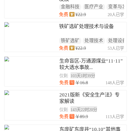
金融科技
医疗产业
变革与发
免费
¥22.9
20人已学
铁矿选矿处理技术与设备
铁矿选矿
处理技术
处理设备
免费
¥22.9
53人已学
生命盲区-万通源煤业“11·11”
较大透水事故...
仅剩:
103天1时39分
免费
限
￥16.8
148人已学
2021版新《安全生产法》专
家解读
仅剩:
143天22时20分
免费
限
￥89.9
113人已学
东庞矿东庞井“10.10”其他事