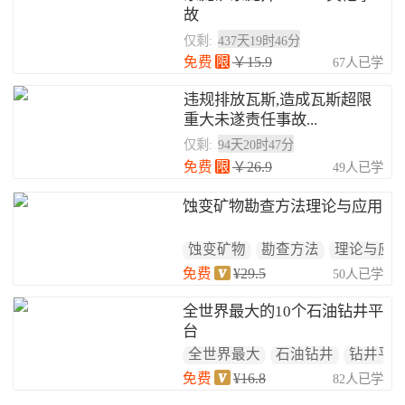
故
仅剩:
437天19时46分
免费
限
￥15.9
67人已学
违规排放瓦斯,造成瓦斯超限
重大未遂责任事故...
仅剩:
94天20时47分
免费
限
￥26.9
49人已学
蚀变矿物勘查方法理论与应用
蚀变矿物
勘查方法
理论与应
免费
¥29.5
50人已学
全世界最大的10个石油钻井平
台
全世界最大
石油钻井
钻井平
免费
¥16.8
82人已学