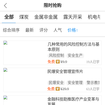
限时抢购
全部
煤炭
金属非金属
露天开采
机电与
综合排序
最新
评分
人气
价格↑
几种常用的风险控制方法与基
本原则
风险控制
安全生产
免费
¥9.9
19人已学
民爆安全管理宣传片
民爆安全
安全管理
警示教育
免费
¥29.9
63人已学
金融科技助推医疗产业变革与
发展