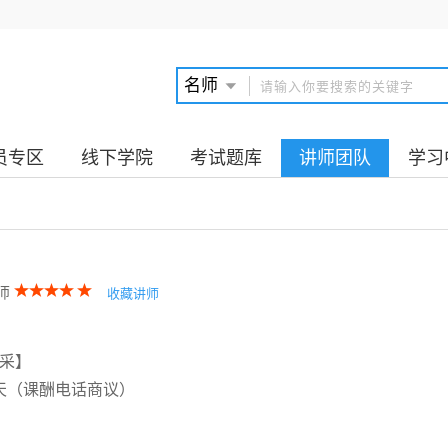
员专区
线下学院
考试题库
讲师团队
学习
师
收藏讲师
采】
/天（课酬电话商议）