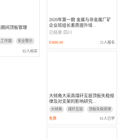
2020年第一期 金属与非金属厂矿
企业班组长素质提升培...
装期间顶板管理
已结束
四川
采工作面
安全警示
¥3680.00
21人报名
82人购买
大倾角大采高煤矸互层顶板失稳规
律及对支架的影响研究...
大倾角
煤矸互层
顶板失稳规律
支架的影响研究
免费
61人已学