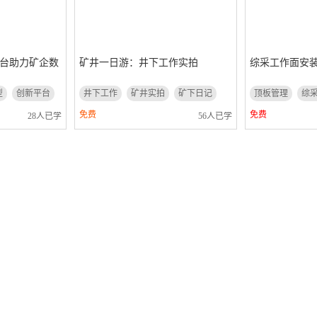
平台助力矿企数
矿井一日游：井下工作实拍
综采工作面安
型
创新平台
井下工作
矿井实拍
矿下日记
顶板管理
综
免费
免费
28人已学
56人已学