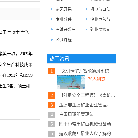
露天开采
机电与自动
专业软件
企业运营与
石油开采与
矿业勘探&
年获工学博士学位。
公共课程
一项，2009年
热门资讯
安全生产科技成果
1
一文讲清矿井智能通风系统建设内...
992年和1999
36人浏览
士生6名、硕士研
2
【注册安全工程师】《煤矿安全实...
3
金属非金属矿业企业管理、安全、...
4
白国周班组管理法
5
四十种常用矿山机械设备动态原理...
6
建议收藏！矿业人应了解的19种泵...