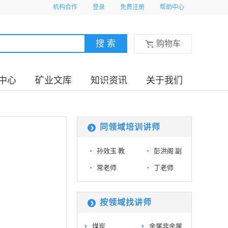
机构合作
登录
免费注册
帮助中心
购物车
中心
矿业文库
知识资讯
关于我们
同领域培训讲师
孙效玉 教
彭洪阁 副
常老师
丁老师
按领域找讲师
煤炭
金属非金属