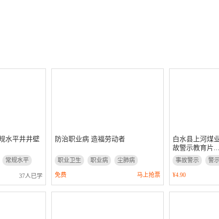
规水平井井壁
防治职业病 造福劳动者
白水县上河煤业“
故警示教育片..
常规水平
职业卫生
职业病
尘肺病
事故警示
警
免费
马上抢票
¥4.90
37人已学