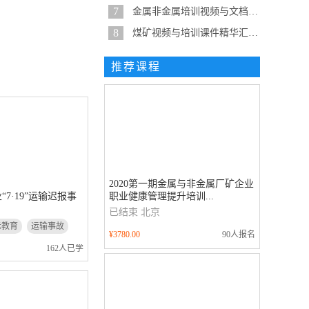
7
金属非金属培训视频与文档精华整...
8
煤矿视频与培训课件精华汇总-建...
推荐课程
2020第一期金属与非金属厂矿企业
职业健康管理提升培训...
7·19”运输迟报事
.
已结束
北京
示教育
运输事故
¥3780.00
90人报名
162人已学