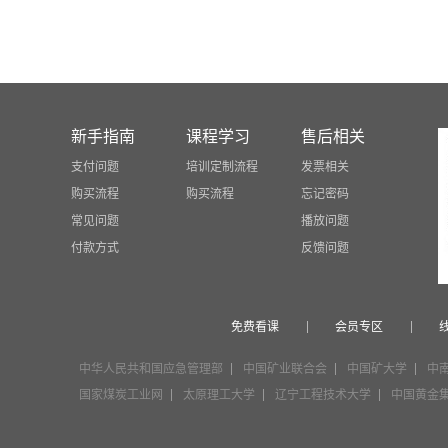
新手指南
课程学习
售后相关
支付问题
培训定制流程
发票相关
购买流程
购买流程
忘记密码
常见问题
播放问题
付款方式
反馈问题
免费看课
会员专区
中华人民共和国应急管理部
中国矿业联合会
中国矿大学
中
国家煤炭工业网
太原理工大学
辽宁工程技术大学
中国黄金