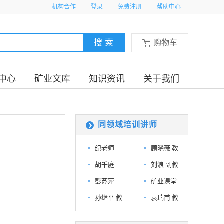
机构合作
登录
免费注册
帮助中心
购物车
中心
矿业文库
知识资讯
关于我们
同领域培训讲师
纪老师
顾晓薇 教
胡千庭
刘浪 副教
彭苏萍
矿业课堂
孙继平 教
袁瑞甫 教