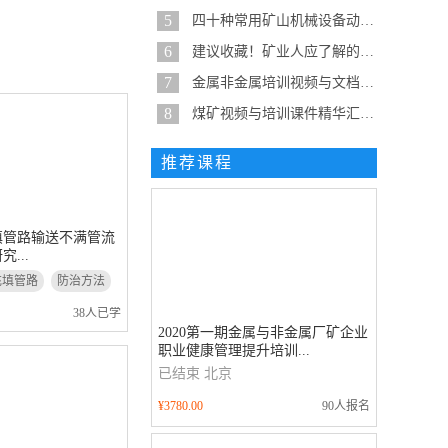
5
四十种常用矿山机械设备动态原理...
6
建议收藏！矿业人应了解的19种泵...
7
金属非金属培训视频与文档精华整...
8
煤矿视频与培训课件精华汇总-建...
推荐课程
填管路输送不满管流
...
充填管路
防治方法
38人已学
2020第一期金属与非金属厂矿企业
职业健康管理提升培训...
已结束
北京
¥3780.00
90人报名