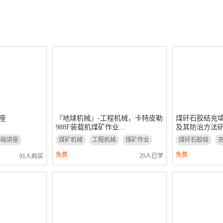
座
『地球机械』-工程机械，卡特皮勒
煤矸石胶结充
988F装载机煤矿作业...
及其防治方法研究
基础讲座
煤矿机械
工程机械
煤矿作业
煤矸石胶结
免费
免费
20人已学
91人购买