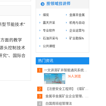
按领域找讲师
煤炭
金属非金属
露天开采
机电与自动
型节能技术”
专业软件
企业运营与
石油开采与
矿业勘探&
等方面的教学
公共课程
5源头控制技术
研究”、国际合
热门资讯
1
一文讲清矿井智能通风系统建设内...
36人浏览
2
【注册安全工程师】《煤矿安全实...
3
金属非金属矿业企业管理、安全、...
4
白国周班组管理法