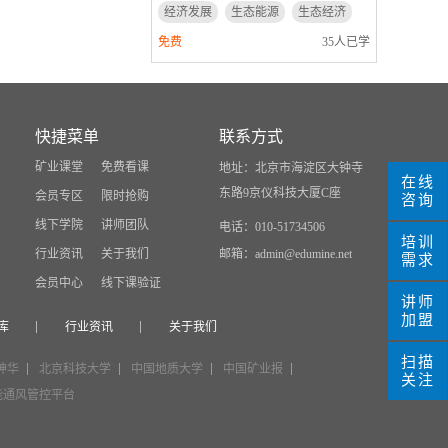
经济发展
生态能源
生态经济
免费
35人已学
快捷菜单
联系方式
矿业课堂
免费看课
地址：北京市海淀区大钟寺
在线
东路9京仪科技大厦C座
会员专区
限时抢购
咨询
线下学院
讲师团队
电话：010-51734506
培训
行业资讯
关于我们
邮箱：admin@edumine.net
需求
会员中心
线下课验证
讲师
加盟
库
行业资讯
关于我们
扫描
神华
北京科技大学
中国地质大学
中国矿业报
关注
能通风管控平台