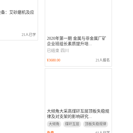
设备：艾砂磨机及应
21人已学
2020年第一期 金属与非金属厂矿
企业班组长素质提升培...
已结束
四川
¥3680.00
21人报名
大倾角大采高煤矸互层顶板失稳规
律及对支架的影响研究...
大倾角
煤矸互层
顶板失稳规律
支架的影响研究